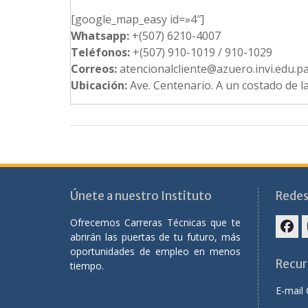
[google_map_easy id=»4″]
Whatsapp:
+(507) 6210-4007
Teléfonos:
+(507) 910-1019 / 910-1029
Correos:
atencionalcliente@azuero.invi.edu.p
Ubicación:
Ave. Centenario. A un costado de la
Únete a nuestro Instituto
Redes
Ofrecemos Carreras Técnicas que te
abrirán las puertas de tu futuro, más
oportunidades de empleo en menos
Recur
tiempo.
E-mail 