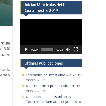
Inician Matriculas del II
Cuatrimestre 2019
Reproductor
de
vídeo
rícula
to 340
00:00
02:14
lución
Últimas Publicaciones
nte la
ería y
Ceremonia de Investidura – 2025
15
marzo, 2025
Noticias – Inscripciones Abiertas
15
marzo, 2025
Donación por los Estudiantes
Técnicos en Farmacia
13 julio, 2018