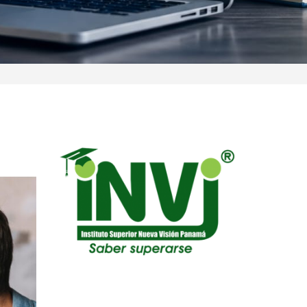
Inician Matriculas del II
Cuatrimestre 2019
Reproductor
de
vídeo