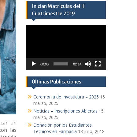
00:00
02:14
Últimas Publicaciones
Ceremonia de Investidura – 2025
15
marzo, 2025
Noticias – Inscripciones Abiertas
15
marzo, 2025
icar un
Donación por los Estudiantes
con las
Técnicos en Farmacia
13 julio, 2018
icación
Técnico Superior en Gerencia
Agrícola
1 abril, 2018
Técnico Superior en Administración
Turística Hotelera Bilingüe
1 abril,
2018