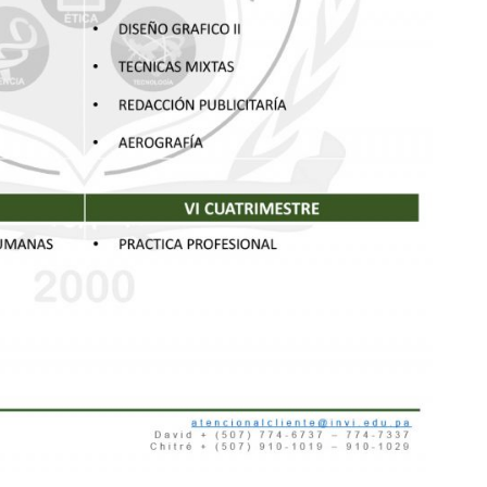
Bilingüe
Técnico Superior en Administración Tur
Hotelera Bil