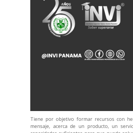
Tiene por objetivo formar recursos con h
mensaje, acerca de un producto, un servi
capacidades suficientes para que pueda solu
gráfico en los medios tradicionales, como los 